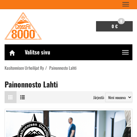
Navigaa
0
0 €
Valitse sivu
Navigaa
Kasitonnisen Urheilijat Ry
Painonnosto Lahti
Painonnosto Lahti
Järjestä: