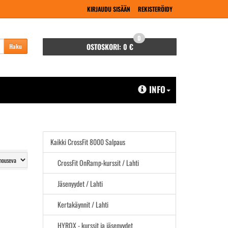
KIRJAUDU SISÄÄN
REKISTERÖIDY
0
OSTOSKORI:
0 €
Haku
INFO
Kaikki CrossFit 8000 Salpaus
CrossFit OnRamp-kurssit / Lahti
Jäsenyydet / Lahti
Kertakäynnit / Lahti
HYROX - kurssit ja jäsenyydet