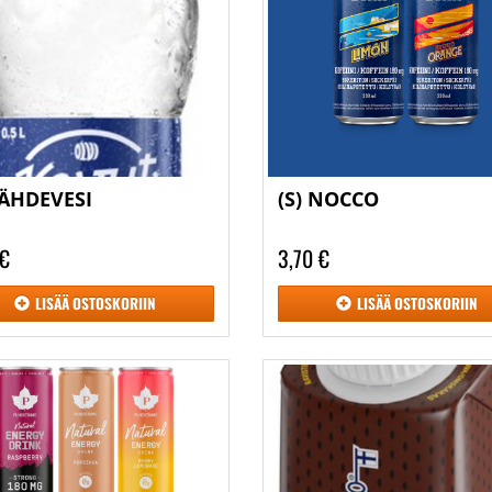
LÄHDEVESI
(S) NOCCO
 €
3,70 €
LISÄÄ
OSTOSKORIIN
LISÄÄ
OSTOSKORIIN