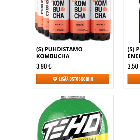
(S) PUHDISTAMO
(S)
KOMBUCHA
ENE
3,90 €
3,50
LISÄÄ
OSTOSKORIIN