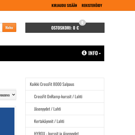
KIRJAUDU SISÄÄN
REKISTERÖIDY
0
OSTOSKORI:
0 €
Haku
INFO
Kaikki CrossFit 8000 Salpaus
CrossFit OnRamp-kurssit / Lahti
Jäsenyydet / Lahti
Kertakäynnit / Lahti
HYROX - kurssit ja jäsenyydet