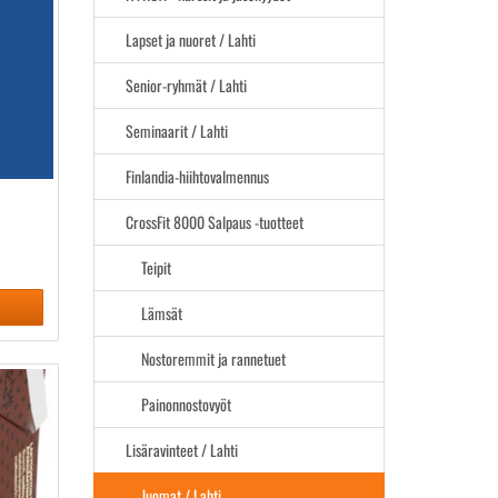
Lapset ja nuoret / Lahti
Senior-ryhmät / Lahti
Seminaarit / Lahti
Finlandia-hiihtovalmennus
CrossFit 8000 Salpaus -tuotteet
Teipit
Lämsät
Nostoremmit ja rannetuet
Painonnostovyöt
Lisäravinteet / Lahti
Juomat / Lahti