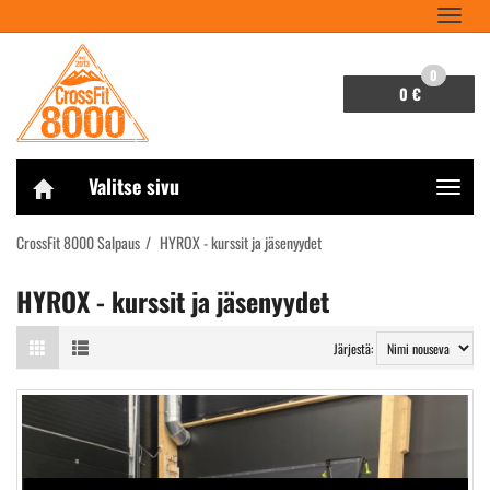
Navigaa
0
0 €
Valitse sivu
Navigaa
CrossFit 8000 Salpaus
HYROX - kurssit ja jäsenyydet
HYROX - kurssit ja jäsenyydet
Järjestä: