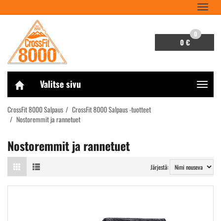
Navigaa
0
0 €
Valitse sivu
Navigaa
CrossFit 8000 Salpaus
CrossFit 8000 Salpaus -tuotteet
Nostoremmit ja rannetuet
Nostoremmit ja rannetuet
Järjestä: