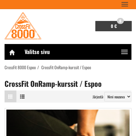
Navigaa
0
0 €
Valitse sivu
Navigaa
CrossFit 8000 Espoo
CrossFit OnRamp-kurssit / Espoo
CrossFit OnRamp-kurssit / Espoo
Järjestä: