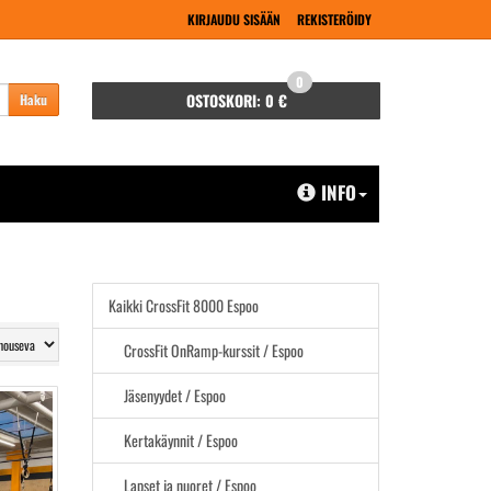
KIRJAUDU SISÄÄN
REKISTERÖIDY
0
OSTOSKORI:
0 €
Haku
INFO
Kaikki CrossFit 8000 Espoo
CrossFit OnRamp-kurssit / Espoo
Jäsenyydet / Espoo
Kertakäynnit / Espoo
Lapset ja nuoret / Espoo