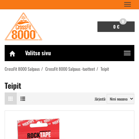
Navigaa
0
0 €
Valitse sivu
Navigaa
CrossFit 8000 Salpaus
CrossFit 8000 Salpaus -tuotteet
Teipit
Teipit
Järjestä: