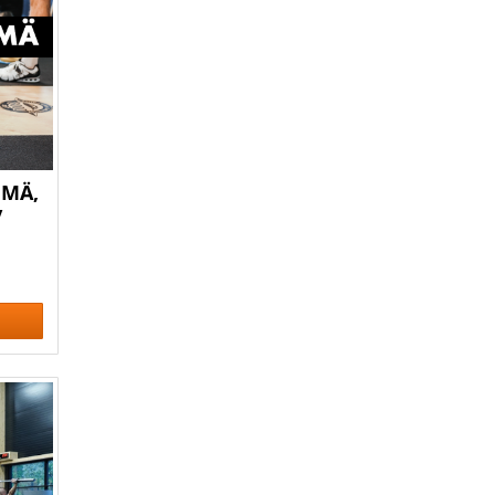
HMÄ,
/