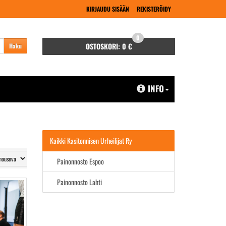
KIRJAUDU SISÄÄN
REKISTERÖIDY
0
OSTOSKORI:
0 €
Haku
INFO
Kaikki Kasitonnisen Urheilijat Ry
Painonnosto Espoo
Painonnosto Lahti