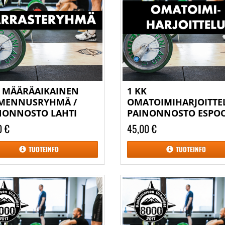
K MÄÄRÄAIKAINEN
1 KK
MENNUSRYHMÄ /
OMATOIMIHARJOITTEL
NONNOSTO LAHTI
PAINONNOSTO ESPO
0 €
45,00 €
TUOTEINFO
TUOTEINFO