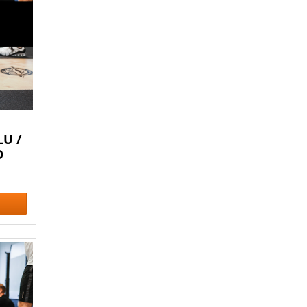
U /
O