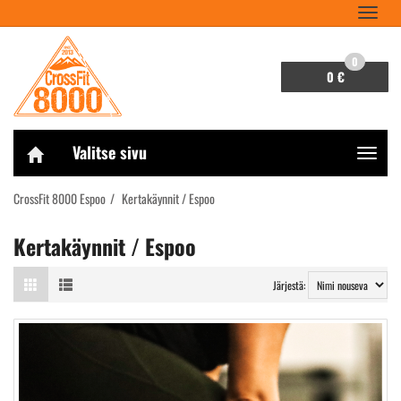
Navigaa
0
0 €
Valitse sivu
Navigaa
CrossFit 8000 Espoo
Kertakäynnit / Espoo
Kertakäynnit / Espoo
Järjestä: