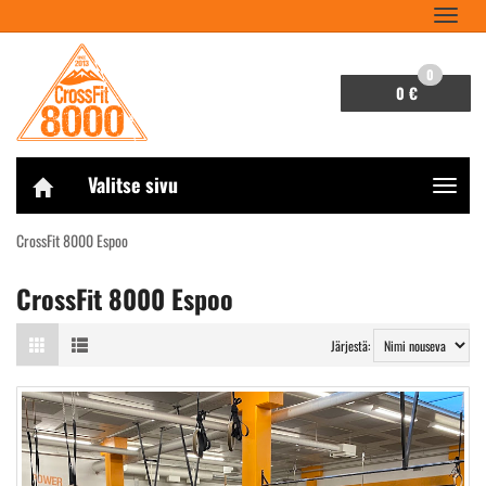
Navigaa
0
0 €
Valitse sivu
Navigaa
CrossFit 8000 Espoo
CrossFit 8000 Espoo
Järjestä: