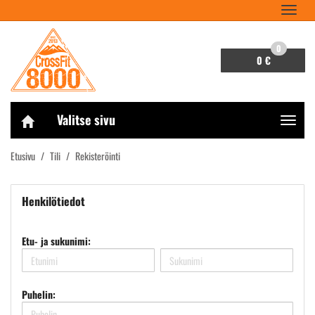
Navigaa
0
0 €
Valitse sivu
Navigaa
Etusivu
Tili
Rekisteröinti
Henkilötiedot
Etu- ja sukunimi:
Puhelin: