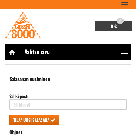
Navigaa
0
0 €
Valitse sivu
Navigaa
Etusivu
Tili
Salasana unohtunut?
Salasanan uusiminen
Sähköposti:
TILAA UUSI SALASANA
Ohjeet