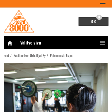
Navigaa
0
0 €
Valitse sivu
Navigaa
root
Kasitonnisen Urheilijat Ry
Painonnosto Espoo