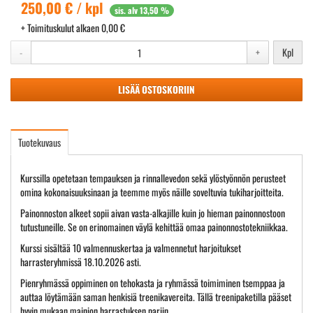
250,00 € / kpl
sis. alv 13,50 %
+ Toimituskulut alkaen 0,00 €
-
+
Kpl
LISÄÄ OSTOSKORIIN
Tuotekuvaus
Kurssilla opetetaan tempauksen ja rinnallevedon sekä ylöstyönnön perusteet
omina kokonaisuuksinaan ja teemme myös näille soveltuvia tukiharjoitteita.
Painonnoston alkeet sopii aivan vasta-alkajille kuin jo hieman painonnostoon
tutustuneille. Se on erinomainen väylä kehittää omaa painonnostotekniikkaa.
Kurssi sisältää 10 valmennuskertaa ja valmennetut harjoitukset
harrasteryhmissä 18.10.2026 asti.
Pienryhmässä oppiminen on tehokasta ja ryhmässä toimiminen tsemppaa ja
auttaa löytämään saman henkisiä treenikavereita. Tällä treenipaketilla pääset
hyvin mukaan mainion harrastuksen pariin.