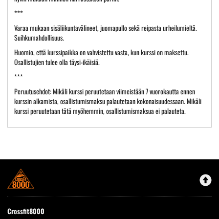
***
Varaa mukaan sisäliikuntavälineet, juomapullo sekä reipasta urheilumieltä.
Suihkumahdollisuus.
Huomio, että kurssipaikka on vahvistettu vasta, kun kurssi on maksettu.
Osallistujien tulee olla täysi-ikäisiä.
***
Peruutusehdot: Mikäli kurssi peruutetaan viimeistään 7 vuorokautta ennen
kurssin alkamista, osallistumismaksu palautetaan kokonaisuudessaan. Mikäli
kurssi peruutetaan tätä myöhemmin, osallistumismaksua ei palauteta.
Crossfit8000