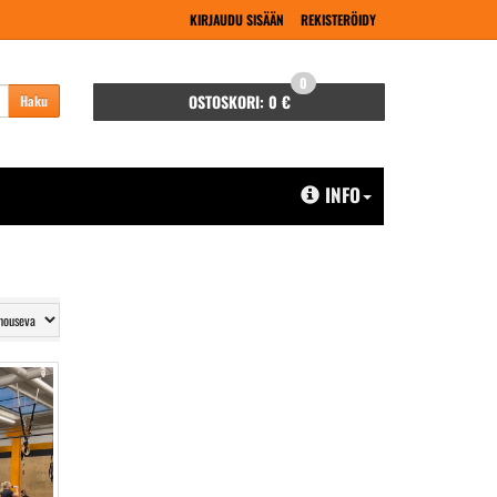
KIRJAUDU SISÄÄN
REKISTERÖIDY
0
OSTOSKORI:
0 €
Haku
INFO