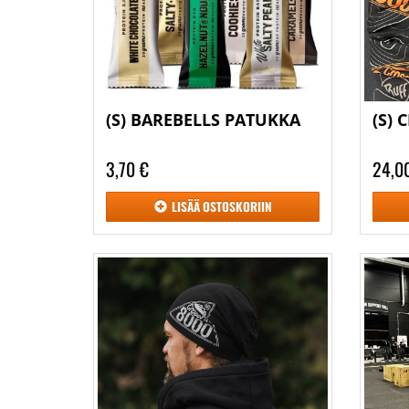
(S) BAREBELLS PATUKKA
(S) 
3,70 €
24,0
LISÄÄ
OSTOSKORIIN