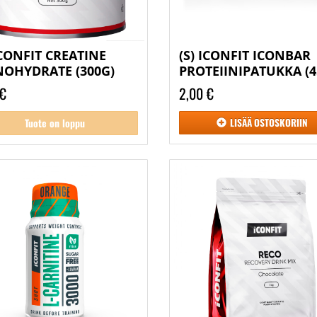
ICONFIT CREATINE
(S) ICONFIT ICONBAR
OHYDRATE (300G)
PROTEIINIPATUKKA (4
 €
2,00 €
Tuote on loppu
LISÄÄ
OSTOSKORIIN