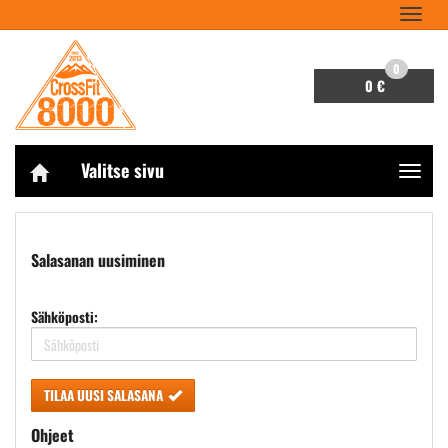
Navigaa
0
0 €
Valitse sivu
Navigaa
Etusivu
Tili
Salasana unohtunut?
Salasanan uusiminen
Sähköposti:
TILAA UUSI SALASANA
Ohjeet