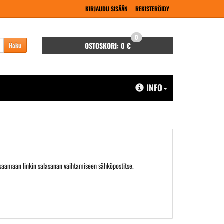
KIRJAUDU SISÄÄN
REKISTERÖIDY
0
OSTOSKORI:
0 €
Haku
INFO
 saamaan linkin salasanan vaihtamiseen sähköpostitse.