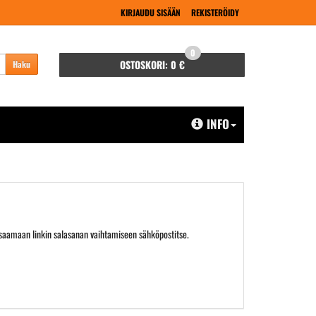
KIRJAUDU SISÄÄN
REKISTERÖIDY
0
OSTOSKORI:
0 €
Haku
INFO
 saamaan linkin salasanan vaihtamiseen sähköpostitse.