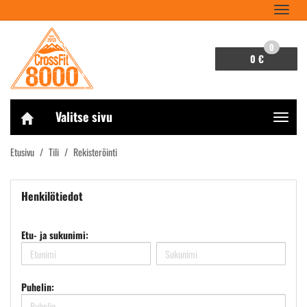
Navigaa
0
0 €
Valitse sivu
Navigaa
Etusivu
Tili
Rekisteröinti
Henkilötiedot
Etu- ja sukunimi:
Puhelin: