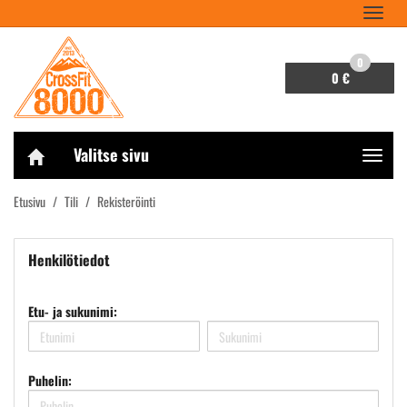
Navigaa
0
0 €
Valitse sivu
Navigaa
Etusivu
Tili
Rekisteröinti
Henkilötiedot
Etu- ja sukunimi:
Puhelin: