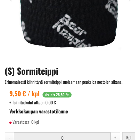
(S) Sormiteippi
Erinomaisesti kiinnittyvä sormiteippi suojaamaan peukaloa nostojen aikana.
9,50 € / kpl
sis. alv 25,50 %
+ Toimituskulut alkaen 0,00 €
Verkkokaupan varastotilanne
Varastossa:
0 kpl
-
+
Kpl