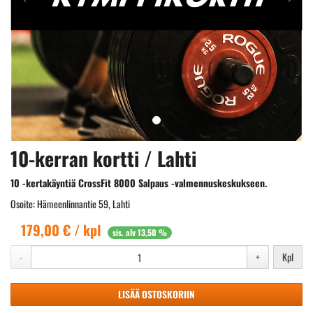
10-kerran kortti / Lahti
10 -kertakäyntiä CrossFit 8000 Salpaus -valmennuskeskukseen.
Osoite: Hämeenlinnantie 59, Lahti
179,00 € / kpl
sis. alv 13,50 %
-
+
Kpl
LISÄÄ OSTOSKORIIN