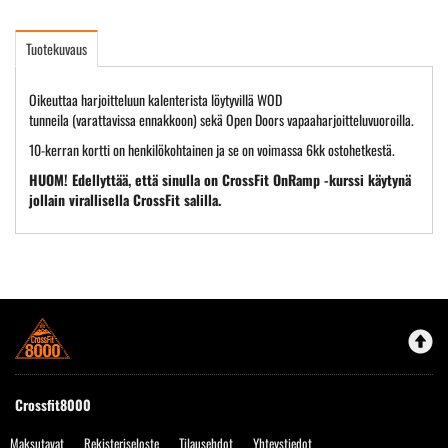
Tuotekuvaus
Oikeuttaa harjoitteluun kalenterista löytyvillä WOD
tunneila (varattavissa ennakkoon) sekä Open Doors vapaaharjoitteluvuoroilla.
10-kerran kortti on henkilökohtainen ja se on voimassa 6kk ostohetkestä.
HUOM! Edellyttää, että sinulla on CrossFit OnRamp -kurssi käytynä
jollain virallisella CrossFit salilla.
Crossfit8000
Maksutavat
Rekisteriseloste
Tilausehdot
Yhteystiedot