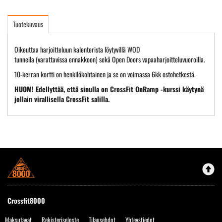
Tuotekuvaus
Oikeuttaa harjoitteluun kalenterista löytyvillä WOD
tunneila (varattavissa ennakkoon) sekä Open Doors vapaaharjoitteluvuoroilla.
10-kerran kortti on henkilökohtainen ja se on voimassa 6kk ostohetkestä.
HUOM! Edellyttää, että sinulla on CrossFit OnRamp -kurssi käytynä
jollain virallisella CrossFit salilla.
Crossfit8000
Maksutavat
Rekisteriseloste
Tilausehdot
Yhteystiedot