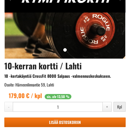
10-kerran kortti / Lahti
10 -kertakäyntiä CrossFit 8000 Salpaus -valmennuskeskukseen.
Osoite: Hämeenlinnantie 59, Lahti
179,00 € / kpl
sis. alv 13,50 %
-
+
Kpl
LISÄÄ OSTOSKORIIN