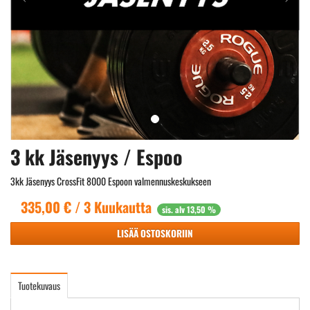
3 kk Jäsenyys / Espoo
3kk Jäsenyys CrossFit 8000 Espoon valmennuskeskukseen
335,00
€ / 3 Kuukautta
sis. alv 13,50 %
LISÄÄ OSTOSKORIIN
Tuotekuvaus